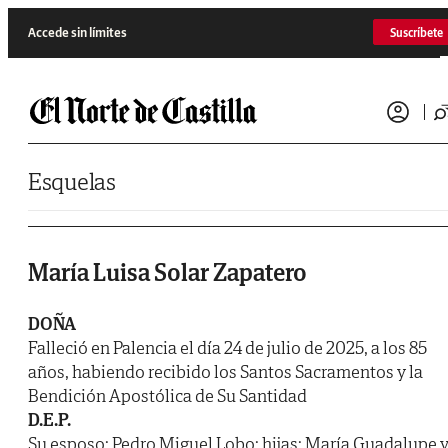
Saltar al contenido
Accede sin límites
Suscríbete
Esquelas
María Luisa Solar Zapatero
DOÑA
Falleció en Palencia el día 24 de julio de 2025, a los 85
años, habiendo recibido los Santos Sacramentos y la
Bendición Apostólica de Su Santidad
D.E.P.
Su esposo: Pedro Miguel Lobo; hijas: María Guadalupe 