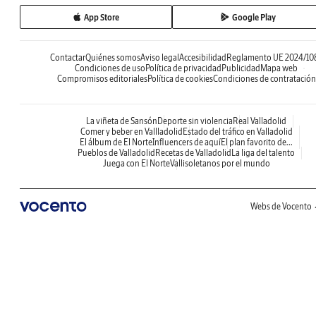
App Store
Google Play
Contactar
Quiénes somos
Aviso legal
Accesibilidad
Reglamento UE 2024/10
Condiciones de uso
Política de privacidad
Publicidad
Mapa web
Compromisos editoriales
Política de cookies
Condiciones de contratación
La viñeta de Sansón
Deporte sin violencia
Real Valladolid
Comer y beber en Vallladolid
Estado del tráfico en Valladolid
El álbum de El Norte
Influencers de aquí
El plan favorito de...
Pueblos de Valladolid
Recetas de Valladolid
La liga del talento
Juega con El Norte
Vallisoletanos por el mundo
Webs de Vocento