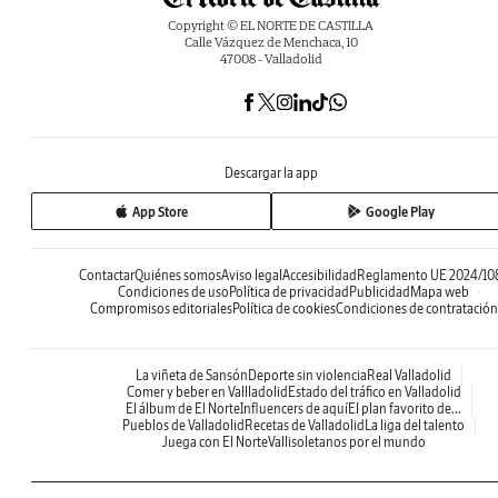
Copyright © EL NORTE DE CASTILLA
Calle Vázquez de Menchaca, 10
47008 - Valladolid
Descargar la app
App Store
Google Play
Contactar
Quiénes somos
Aviso legal
Accesibilidad
Reglamento UE 2024/10
Condiciones de uso
Política de privacidad
Publicidad
Mapa web
Compromisos editoriales
Política de cookies
Condiciones de contratación
La viñeta de Sansón
Deporte sin violencia
Real Valladolid
Comer y beber en Vallladolid
Estado del tráfico en Valladolid
El álbum de El Norte
Influencers de aquí
El plan favorito de...
Pueblos de Valladolid
Recetas de Valladolid
La liga del talento
Juega con El Norte
Vallisoletanos por el mundo