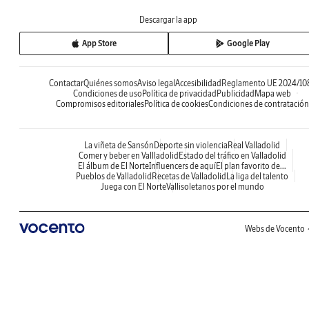
Descargar la app
App Store
Google Play
Contactar
Quiénes somos
Aviso legal
Accesibilidad
Reglamento UE 2024/10
Condiciones de uso
Política de privacidad
Publicidad
Mapa web
Compromisos editoriales
Política de cookies
Condiciones de contratación
La viñeta de Sansón
Deporte sin violencia
Real Valladolid
Comer y beber en Vallladolid
Estado del tráfico en Valladolid
El álbum de El Norte
Influencers de aquí
El plan favorito de...
Pueblos de Valladolid
Recetas de Valladolid
La liga del talento
Juega con El Norte
Vallisoletanos por el mundo
Webs de Vocento