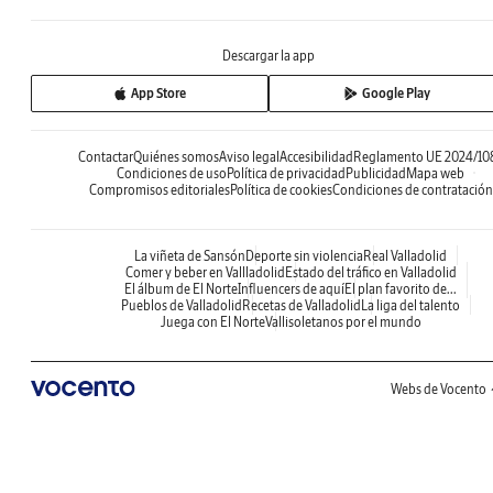
Descargar la app
App Store
Google Play
Contactar
Quiénes somos
Aviso legal
Accesibilidad
Reglamento UE 2024/10
Condiciones de uso
Política de privacidad
Publicidad
Mapa web
Compromisos editoriales
Política de cookies
Condiciones de contratación
La viñeta de Sansón
Deporte sin violencia
Real Valladolid
Comer y beber en Vallladolid
Estado del tráfico en Valladolid
El álbum de El Norte
Influencers de aquí
El plan favorito de...
Pueblos de Valladolid
Recetas de Valladolid
La liga del talento
Juega con El Norte
Vallisoletanos por el mundo
Webs de Vocento