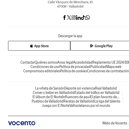
Calle Vázquez de Menchaca, 10
47008 - Valladolid
Descargar la app
App Store
Google Play
Contactar
Quiénes somos
Aviso legal
Accesibilidad
Reglamento UE 2024/10
Condiciones de uso
Política de privacidad
Publicidad
Mapa web
Compromisos editoriales
Política de cookies
Condiciones de contratación
La viñeta de Sansón
Deporte sin violencia
Real Valladolid
Comer y beber en Vallladolid
Estado del tráfico en Valladolid
El álbum de El Norte
Influencers de aquí
El plan favorito de...
Pueblos de Valladolid
Recetas de Valladolid
La liga del talento
Juega con El Norte
Vallisoletanos por el mundo
Webs de Vocento