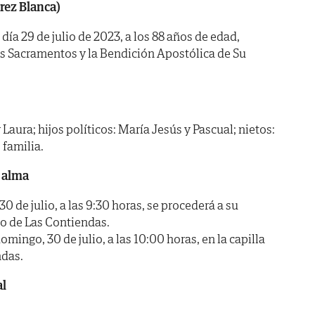
arez Blanca)
 día 29 de julio de 2023, a los 88 años de edad,
os Sacramentos y la Bendición Apostólica de Su
Laura; hijos políticos: María Jesús y Pascual; nietos:
 familia.
 alma
de julio, a las 9:30 horas, se procederá a su
io de Las Contiendas.
go, 30 de julio, a las 10:00 horas, en la capilla
ndas.
al