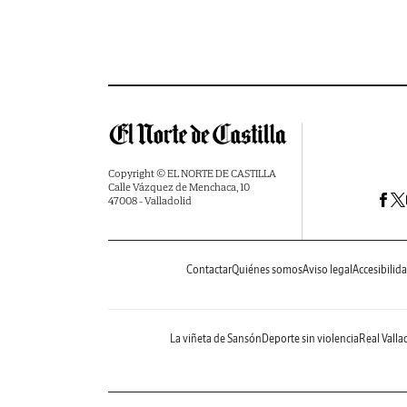
Copyright © EL NORTE DE CASTILLA
Calle Vázquez de Menchaca, 10
47008 - Valladolid
Contactar
Quiénes somos
Aviso legal
Accesibilid
La viñeta de Sansón
Deporte sin violencia
Real Valla