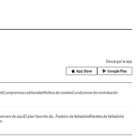
Descargar la app
App Store
Google Play
eb
Compromisos editoriales
Política de cookies
Condiciones de contratación
uencers de aquí
El plan favorito de...
Pueblos de Valladolid
Recetas de Valladolid
do