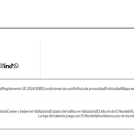
ad
Reglamento UE 2024/1083
Condiciones de uso
Política de privacidad
Publicidad
Mapa w
dolid
Comer y beber en Vallladolid
Estado del tráfico en Valladolid
El álbum de El Norte
Infl
La liga del talento
Juega con El Norte
Vallisoletanos por el mun