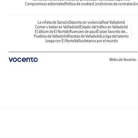
Compromisos editoriales
Política de cookies
Condiciones de contratación
La viñeta de Sansón
Deporte sin violencia
Real Valladolid
Comer y beber en Vallladolid
Estado del tráfico en Valladolid
El álbum de El Norte
Influencers de aquí
El plan favorito de...
Pueblos de Valladolid
Recetas de Valladolid
La liga del talento
Juega con El Norte
Vallisoletanos por el mundo
Webs de Vocento