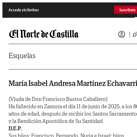
Saltar al contenido
Accede sin límites
Suscríbete
Esquelas
María Isabel Andresa Martínez Echavarr
(Viuda de Don Francisco Bustos Caballero)
Ha fallecido en Zamora el día 11 de junio de 2025, a los 8
años de edad, después de recibir los Santos Sacrament
y la Bendición Apostólica de Su Santidad
D.E.P.
Sus hijos: Francisco, Fernando, Nuria e Israel; hijos