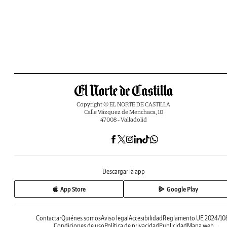
Copyright © EL NORTE DE CASTILLA
Calle Vázquez de Menchaca, 10
47008 - Valladolid
Descargar la app
App Store
Google Play
Contactar
Quiénes somos
Aviso legal
Accesibilidad
Reglamento UE 2024/10
Condiciones de uso
Política de privacidad
Publicidad
Mapa web