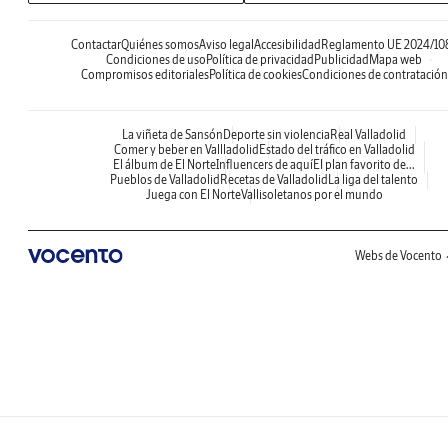
Contactar
Quiénes somos
Aviso legal
Accesibilidad
Reglamento UE 2024/10
Condiciones de uso
Política de privacidad
Publicidad
Mapa web
Compromisos editoriales
Política de cookies
Condiciones de contratación
La viñeta de Sansón
Deporte sin violencia
Real Valladolid
Comer y beber en Vallladolid
Estado del tráfico en Valladolid
El álbum de El Norte
Influencers de aquí
El plan favorito de...
Pueblos de Valladolid
Recetas de Valladolid
La liga del talento
Juega con El Norte
Vallisoletanos por el mundo
Webs de Vocento