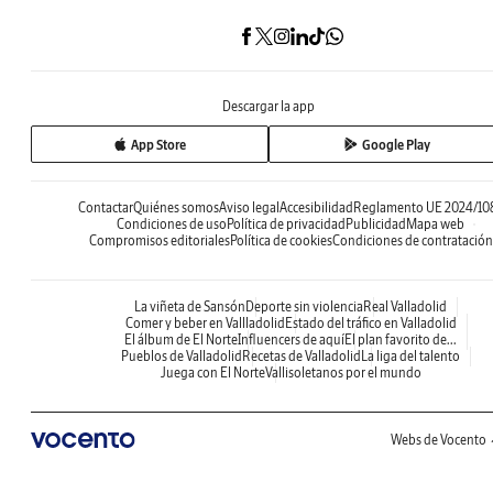
Descargar la app
App Store
Google Play
Contactar
Quiénes somos
Aviso legal
Accesibilidad
Reglamento UE 2024/10
Condiciones de uso
Política de privacidad
Publicidad
Mapa web
Compromisos editoriales
Política de cookies
Condiciones de contratación
La viñeta de Sansón
Deporte sin violencia
Real Valladolid
Comer y beber en Vallladolid
Estado del tráfico en Valladolid
El álbum de El Norte
Influencers de aquí
El plan favorito de...
Pueblos de Valladolid
Recetas de Valladolid
La liga del talento
Juega con El Norte
Vallisoletanos por el mundo
Webs de Vocento