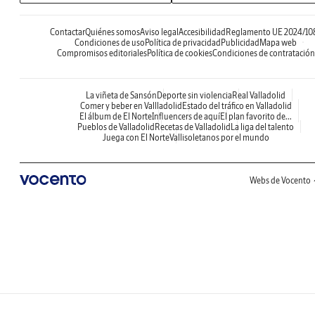
Contactar
Quiénes somos
Aviso legal
Accesibilidad
Reglamento UE 2024/10
Condiciones de uso
Política de privacidad
Publicidad
Mapa web
Compromisos editoriales
Política de cookies
Condiciones de contratación
La viñeta de Sansón
Deporte sin violencia
Real Valladolid
Comer y beber en Vallladolid
Estado del tráfico en Valladolid
El álbum de El Norte
Influencers de aquí
El plan favorito de...
Pueblos de Valladolid
Recetas de Valladolid
La liga del talento
Juega con El Norte
Vallisoletanos por el mundo
Webs de Vocento