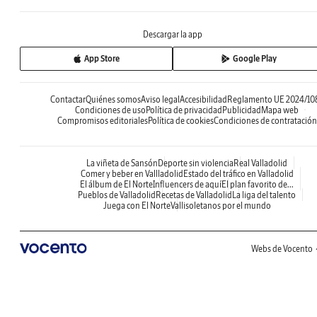
Descargar la app
App Store
Google Play
Contactar
Quiénes somos
Aviso legal
Accesibilidad
Reglamento UE 2024/10
Condiciones de uso
Política de privacidad
Publicidad
Mapa web
Compromisos editoriales
Política de cookies
Condiciones de contratación
La viñeta de Sansón
Deporte sin violencia
Real Valladolid
Comer y beber en Vallladolid
Estado del tráfico en Valladolid
El álbum de El Norte
Influencers de aquí
El plan favorito de...
Pueblos de Valladolid
Recetas de Valladolid
La liga del talento
Juega con El Norte
Vallisoletanos por el mundo
Webs de Vocento