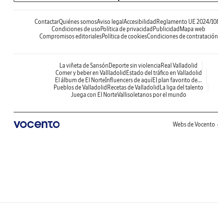
Contactar
Quiénes somos
Aviso legal
Accesibilidad
Reglamento UE 2024/10
Condiciones de uso
Política de privacidad
Publicidad
Mapa web
Compromisos editoriales
Política de cookies
Condiciones de contratación
La viñeta de Sansón
Deporte sin violencia
Real Valladolid
Comer y beber en Vallladolid
Estado del tráfico en Valladolid
El álbum de El Norte
Influencers de aquí
El plan favorito de...
Pueblos de Valladolid
Recetas de Valladolid
La liga del talento
Juega con El Norte
Vallisoletanos por el mundo
Webs de Vocento