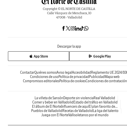
Copyright © EL NORTE DE CASTILLA
Calle Vázquez de Menchaca, 10
47008 - Valladolid
Descargar la app
App Store
Google Play
Contactar
Quiénes somos
Aviso legal
Accesibilidad
Reglamento UE 2024/10
Condiciones de uso
Política de privacidad
Publicidad
Mapa web
Compromisos editoriales
Política de cookies
Condiciones de contratación
La viñeta de Sansón
Deporte sin violencia
Real Valladolid
Comer y beber en Vallladolid
Estado del tráfico en Valladolid
El álbum de El Norte
Influencers de aquí
El plan favorito de...
Pueblos de Valladolid
Recetas de Valladolid
La liga del talento
Juega con El Norte
Vallisoletanos por el mundo