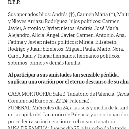
D.E.P.
Sus apenados hijos: Andrés (†), Carmen María (†), Mait
y Nieves Arriazu Rodríguez; hijos políticos: Carmen,
Javier, Antonio y Javier; nietos: Andrés, José María,
Alejandro, Alicia, Ángel, Javier, Carmen, Antonio, Ana,
Fátima y Javier; nietos políticos: Mireia, Elisabeth,
Rodrigo y Juan; biznietos: Miguel, Paula, Mario, Nora,
Carol, Juan y Triana; hermanos, hermanos políticos,
sobrinos, primos y demás familia.
Al participar a sus amistades tan sensible pérdida,
suplican una oración por el eterno descanso de su alm
CASA MORTUORIA: Sala 3. Tanatorio de Palencia. (Avda
Comunidad Europea, 22-24. Palencia).
FUNERAL: Miércoles día 24, a las seis y media de la tard
en la capilla del Tanatorio de Palencia y a continuación 
procederá a su incineración en el mismo tanatorio.
MISA DE FAMILIA: Jueves día 25, a las ocho de la tarde,