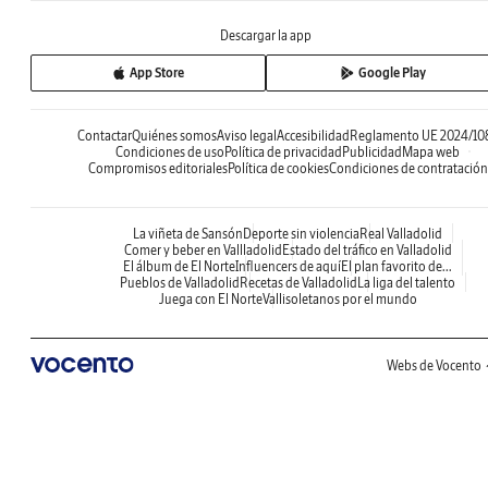
Descargar la app
App Store
Google Play
Contactar
Quiénes somos
Aviso legal
Accesibilidad
Reglamento UE 2024/10
Condiciones de uso
Política de privacidad
Publicidad
Mapa web
Compromisos editoriales
Política de cookies
Condiciones de contratación
La viñeta de Sansón
Deporte sin violencia
Real Valladolid
Comer y beber en Vallladolid
Estado del tráfico en Valladolid
El álbum de El Norte
Influencers de aquí
El plan favorito de...
Pueblos de Valladolid
Recetas de Valladolid
La liga del talento
Juega con El Norte
Vallisoletanos por el mundo
Webs de Vocento