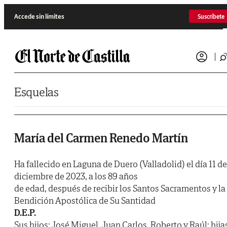
Saltar al contenido
Accede sin límites
Suscríbete
Esquelas
María del Carmen Renedo Martín
Ha fallecido en Laguna de Duero (Valladolid) el día 11 de
diciembre de 2023, a los 89 años
de edad, después de recibir los Santos Sacramentos y la
Bendición Apostólica de Su Santidad
D.E.P.
Sus hijos: José Miguel, Juan Carlos, Roberto y Raúl; hija