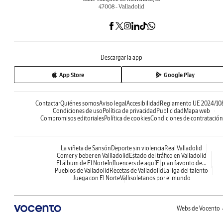
47008 - Valladolid
Descargar la app
App Store
Google Play
Contactar
Quiénes somos
Aviso legal
Accesibilidad
Reglamento UE 2024/10
Condiciones de uso
Política de privacidad
Publicidad
Mapa web
Compromisos editoriales
Política de cookies
Condiciones de contratación
La viñeta de Sansón
Deporte sin violencia
Real Valladolid
Comer y beber en Vallladolid
Estado del tráfico en Valladolid
El álbum de El Norte
Influencers de aquí
El plan favorito de...
Pueblos de Valladolid
Recetas de Valladolid
La liga del talento
Juega con El Norte
Vallisoletanos por el mundo
Webs de Vocento