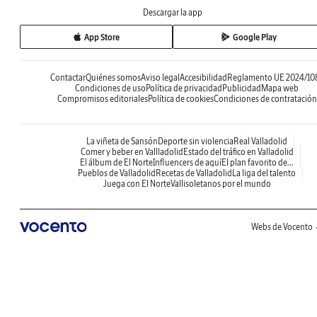
Descargar la app
App Store
Google Play
Contactar
Quiénes somos
Aviso legal
Accesibilidad
Reglamento UE 2024/10
Condiciones de uso
Política de privacidad
Publicidad
Mapa web
Compromisos editoriales
Política de cookies
Condiciones de contratación
La viñeta de Sansón
Deporte sin violencia
Real Valladolid
Comer y beber en Vallladolid
Estado del tráfico en Valladolid
El álbum de El Norte
Influencers de aquí
El plan favorito de...
Pueblos de Valladolid
Recetas de Valladolid
La liga del talento
Juega con El Norte
Vallisoletanos por el mundo
Webs de Vocento