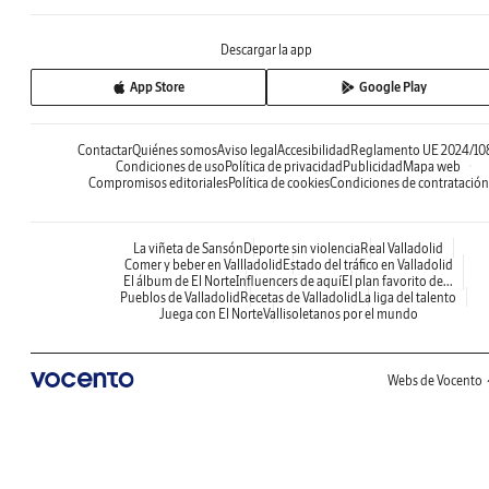
Descargar la app
App Store
Google Play
Contactar
Quiénes somos
Aviso legal
Accesibilidad
Reglamento UE 2024/10
Condiciones de uso
Política de privacidad
Publicidad
Mapa web
Compromisos editoriales
Política de cookies
Condiciones de contratación
La viñeta de Sansón
Deporte sin violencia
Real Valladolid
Comer y beber en Vallladolid
Estado del tráfico en Valladolid
El álbum de El Norte
Influencers de aquí
El plan favorito de...
Pueblos de Valladolid
Recetas de Valladolid
La liga del talento
Juega con El Norte
Vallisoletanos por el mundo
Webs de Vocento