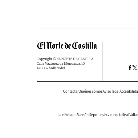
Copyright © EL NORTE DE CASTILLA
Calle Vázquez de Menchaca, 10
47008 - Valladolid
Contactar
Quiénes somos
Aviso legal
Accesibilid
La viñeta de Sansón
Deporte sin violencia
Real Valla