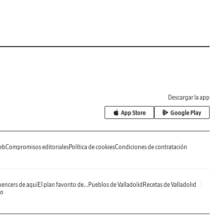
Descargar la app
App Store
Google Play
eb
Compromisos editoriales
Política de cookies
Condiciones de contratación
uencers de aquí
El plan favorito de...
Pueblos de Valladolid
Recetas de Valladolid
do