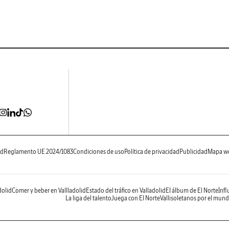
ad
Reglamento UE 2024/1083
Condiciones de uso
Política de privacidad
Publicidad
Mapa w
dolid
Comer y beber en Vallladolid
Estado del tráfico en Valladolid
El álbum de El Norte
Infl
La liga del talento
Juega con El Norte
Vallisoletanos por el mun