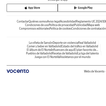
App Store
Google Play
Contactar
Quiénes somos
Aviso legal
Accesibilidad
Reglamento UE 2024/10
Condiciones de uso
Política de privacidad
Publicidad
Mapa web
Compromisos editoriales
Política de cookies
Condiciones de contratación
La viñeta de Sansón
Deporte sin violencia
Real Valladolid
Comer y beber en Vallladolid
Estado del tráfico en Valladolid
El álbum de El Norte
Influencers de aquí
El plan favorito de...
Pueblos de Valladolid
Recetas de Valladolid
La liga del talento
Juega con El Norte
Vallisoletanos por el mundo
Webs de Vocento