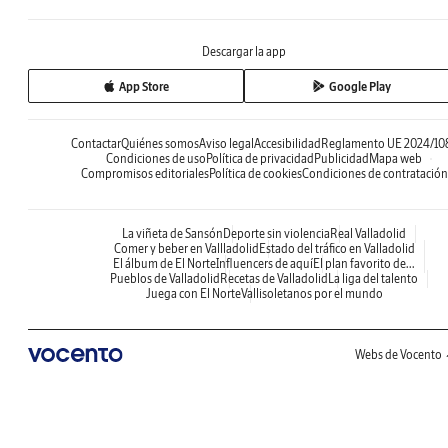
Descargar la app
App Store
Google Play
Contactar
Quiénes somos
Aviso legal
Accesibilidad
Reglamento UE 2024/10
Condiciones de uso
Política de privacidad
Publicidad
Mapa web
Compromisos editoriales
Política de cookies
Condiciones de contratación
La viñeta de Sansón
Deporte sin violencia
Real Valladolid
Comer y beber en Vallladolid
Estado del tráfico en Valladolid
El álbum de El Norte
Influencers de aquí
El plan favorito de...
Pueblos de Valladolid
Recetas de Valladolid
La liga del talento
Juega con El Norte
Vallisoletanos por el mundo
Webs de Vocento