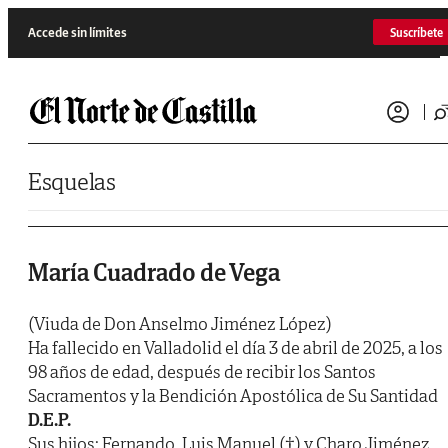
Saltar al contenido
Accede sin límites
Suscríbete
Esquelas
María Cuadrado de Vega
(Viuda de Don Anselmo Jiménez López)
Ha fallecido en Valladolid el día 3 de abril de 2025, a los
98 años de edad, después de recibir los Santos
Sacramentos y la Bendición Apostólica de Su Santidad
D.E.P.
Sus hijos: Fernando, Luis Manuel (†) y Charo Jiménez