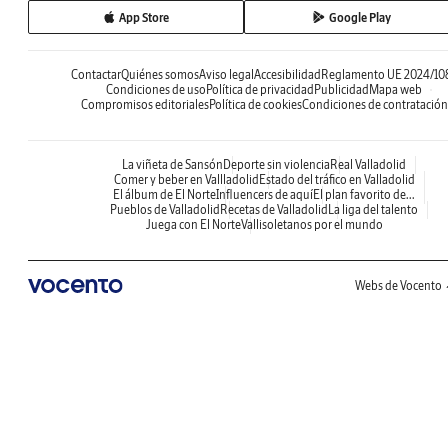
App Store
Google Play
Contactar
Quiénes somos
Aviso legal
Accesibilidad
Reglamento UE 2024/10
Condiciones de uso
Política de privacidad
Publicidad
Mapa web
Compromisos editoriales
Política de cookies
Condiciones de contratación
La viñeta de Sansón
Deporte sin violencia
Real Valladolid
Comer y beber en Vallladolid
Estado del tráfico en Valladolid
El álbum de El Norte
Influencers de aquí
El plan favorito de...
Pueblos de Valladolid
Recetas de Valladolid
La liga del talento
Juega con El Norte
Vallisoletanos por el mundo
Webs de Vocento