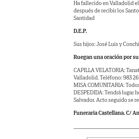
Ha fallecido en Valladolid el
después de recibir los Sant
Santidad
D.E.P.
Sus hijos: José Luis y Conch
Ruegan una oración por su
CAPILLA VELATORIA: Tanator
Valladolid. Teléfono: 983 26
MISA COMUNITARIA: Todos los
DESPEDIDA: Tendrá lugar hoy 
Salvador. Acto seguido se r
Funeraria Castellana. C/ Ang