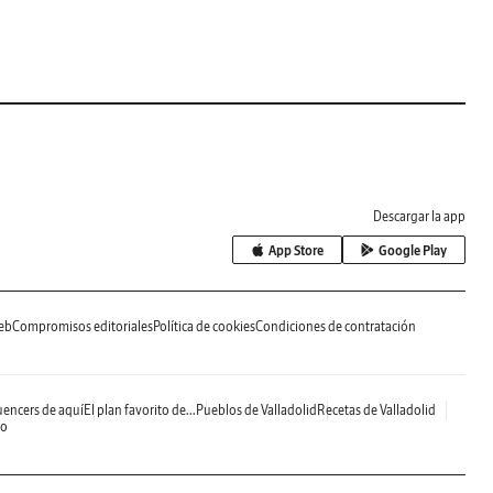
Descargar la app
App Store
Google Play
eb
Compromisos editoriales
Política de cookies
Condiciones de contratación
uencers de aquí
El plan favorito de...
Pueblos de Valladolid
Recetas de Valladolid
do