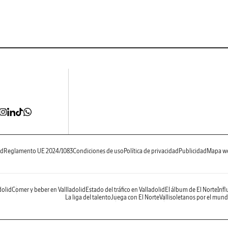
ad
Reglamento UE 2024/1083
Condiciones de uso
Política de privacidad
Publicidad
Mapa w
dolid
Comer y beber en Vallladolid
Estado del tráfico en Valladolid
El álbum de El Norte
Infl
La liga del talento
Juega con El Norte
Vallisoletanos por el mun