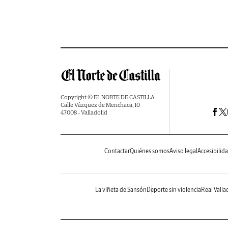
Copyright © EL NORTE DE CASTILLA
Calle Vázquez de Menchaca, 10
47008 - Valladolid
Contactar
Quiénes somos
Aviso legal
Accesibilid
La viñeta de Sansón
Deporte sin violencia
Real Valla