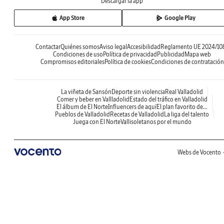
Descargar la app
App Store
Google Play
Contactar
Quiénes somos
Aviso legal
Accesibilidad
Reglamento UE 2024/10
Condiciones de uso
Política de privacidad
Publicidad
Mapa web
Compromisos editoriales
Política de cookies
Condiciones de contratación
La viñeta de Sansón
Deporte sin violencia
Real Valladolid
Comer y beber en Vallladolid
Estado del tráfico en Valladolid
El álbum de El Norte
Influencers de aquí
El plan favorito de...
Pueblos de Valladolid
Recetas de Valladolid
La liga del talento
Juega con El Norte
Vallisoletanos por el mundo
Webs de Vocento