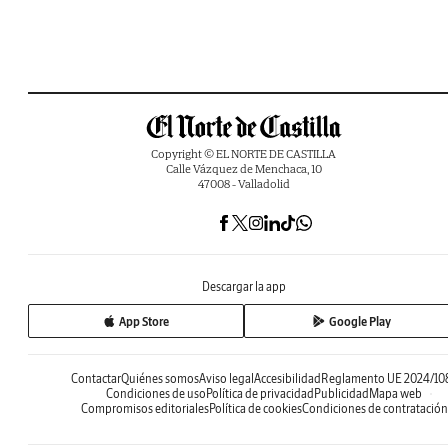
Copyright © EL NORTE DE CASTILLA
Calle Vázquez de Menchaca, 10
47008 - Valladolid
Descargar la app
App Store
Google Play
Contactar
Quiénes somos
Aviso legal
Accesibilidad
Reglamento UE 2024/10
Condiciones de uso
Política de privacidad
Publicidad
Mapa web
Compromisos editoriales
Política de cookies
Condiciones de contratación