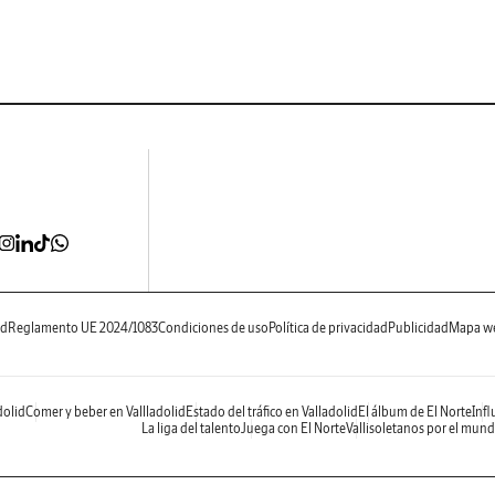
ad
Reglamento UE 2024/1083
Condiciones de uso
Política de privacidad
Publicidad
Mapa w
dolid
Comer y beber en Vallladolid
Estado del tráfico en Valladolid
El álbum de El Norte
Infl
La liga del talento
Juega con El Norte
Vallisoletanos por el mun