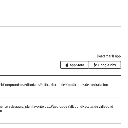
Descargar la app
App Store
Google Play
eb
Compromisos editoriales
Política de cookies
Condiciones de contratación
uencers de aquí
El plan favorito de...
Pueblos de Valladolid
Recetas de Valladolid
do