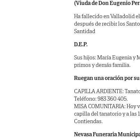
(Viuda de Don Eugenio Per
Ha fallecido en Valladolid e
después de recibir los Sant
Santidad
D.E.P.
Sus hijos: María Eugenia y M
primos y demás familia.
Ruegan una oración por su
CAPILLA ARDIENTE: Tanatorio
Teléfono: 983 360 405.
MISA COMUNITARIA: Hoy vier
capilla del tanatorio y a las
Contiendas.
Nevasa Funeraria Municip