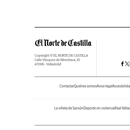
Copyright © EL NORTE DE CASTILLA
Calle Vázquez de Menchaca, 10
47008 - Valladolid
Contactar
Quiénes somos
Aviso legal
Accesibilid
La viñeta de Sansón
Deporte sin violencia
Real Valla