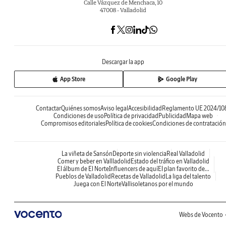
Calle Vázquez de Menchaca, 10
47008 - Valladolid
Descargar la app
App Store
Google Play
Contactar
Quiénes somos
Aviso legal
Accesibilidad
Reglamento UE 2024/10
Condiciones de uso
Política de privacidad
Publicidad
Mapa web
Compromisos editoriales
Política de cookies
Condiciones de contratación
La viñeta de Sansón
Deporte sin violencia
Real Valladolid
Comer y beber en Vallladolid
Estado del tráfico en Valladolid
El álbum de El Norte
Influencers de aquí
El plan favorito de...
Pueblos de Valladolid
Recetas de Valladolid
La liga del talento
Juega con El Norte
Vallisoletanos por el mundo
Webs de Vocento