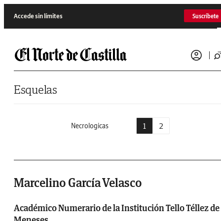
Saltar al contenido
Accede sin límites
Suscríbete
Esquelas
1
2
Necrologicas
Marcelino García Velasco
Académico Numerario de la Institución Tello Téllez de
Meneses