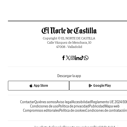
Copyright © EL NORTE DE CASTILLA
Calle Vázquez de Menchaca, 10
47008 - Valladolid
Descargar la app
App Store
Google Play
Contactar
Quiénes somos
Aviso legal
Accesibilidad
Reglamento UE 2024/10
Condiciones de uso
Política de privacidad
Publicidad
Mapa web
Compromisos editoriales
Política de cookies
Condiciones de contratación