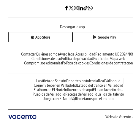
Descargar la app
App Store
Google Play
Contactar
Quiénes somos
Aviso legal
Accesibilidad
Reglamento UE 2024/10
Condiciones de uso
Política de privacidad
Publicidad
Mapa web
Compromisos editoriales
Política de cookies
Condiciones de contratación
La viñeta de Sansón
Deporte sin violencia
Real Valladolid
Comer y beber en Vallladolid
Estado del tráfico en Valladolid
El álbum de El Norte
Influencers de aquí
El plan favorito de...
Pueblos de Valladolid
Recetas de Valladolid
La liga del talento
Juega con El Norte
Vallisoletanos por el mundo
Webs de Vocento