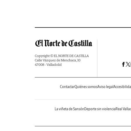
Copyright © EL NORTE DE CASTILLA
Calle Vázquez de Menchaca, 10
47008 - Valladolid
Contactar
Quiénes somos
Aviso legal
Accesibilid
La viñeta de Sansón
Deporte sin violencia
Real Valla