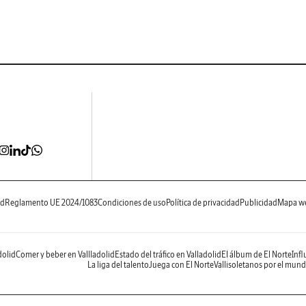
ad
Reglamento UE 2024/1083
Condiciones de uso
Política de privacidad
Publicidad
Mapa w
dolid
Comer y beber en Vallladolid
Estado del tráfico en Valladolid
El álbum de El Norte
Infl
La liga del talento
Juega con El Norte
Vallisoletanos por el mun