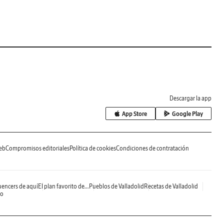
Descargar la app
App Store
Google Play
eb
Compromisos editoriales
Política de cookies
Condiciones de contratación
uencers de aquí
El plan favorito de...
Pueblos de Valladolid
Recetas de Valladolid
do