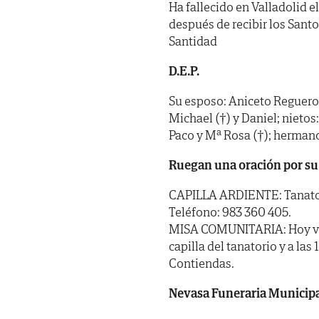
Ha fallecido en Valladolid e
después de recibir los Sant
Santidad
D.E.P.
Su esposo: Aniceto Reguero B
Michael (†) y Daniel; nietos
Paco y Mª Rosa (†); hermano
Ruegan una oración por su
CAPILLA ARDIENTE: Tanatorio
Teléfono: 983 360 405.
MISA COMUNITARIA: Hoy vier
capilla del tanatorio y a las
Contiendas.
Nevasa Funeraria Municip