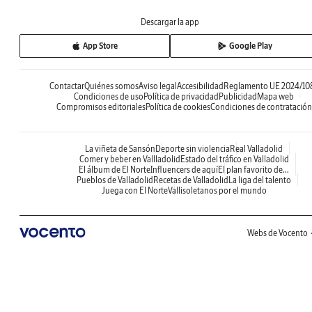
Descargar la app
App Store
Google Play
Contactar
Quiénes somos
Aviso legal
Accesibilidad
Reglamento UE 2024/10
Condiciones de uso
Política de privacidad
Publicidad
Mapa web
Compromisos editoriales
Política de cookies
Condiciones de contratación
La viñeta de Sansón
Deporte sin violencia
Real Valladolid
Comer y beber en Vallladolid
Estado del tráfico en Valladolid
El álbum de El Norte
Influencers de aquí
El plan favorito de...
Pueblos de Valladolid
Recetas de Valladolid
La liga del talento
Juega con El Norte
Vallisoletanos por el mundo
Webs de Vocento