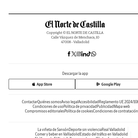
Copyright © EL NORTE DE CASTILLA
Calle Vázquez de Menchaca, 10
47008 - Valladolid
Descargar la app
App Store
Google Play
Contactar
Quiénes somos
Aviso legal
Accesibilidad
Reglamento UE 2024/10
Condiciones de uso
Política de privacidad
Publicidad
Mapa web
Compromisos editoriales
Política de cookies
Condiciones de contratación
La viñeta de Sansón
Deporte sin violencia
Real Valladolid
Comer y beber en Vallladolid
Estado del tráfico en Valladolid