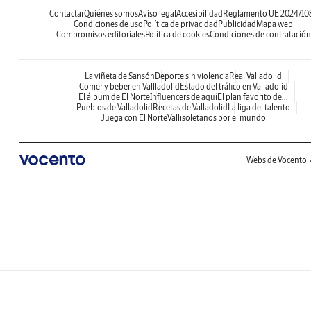
Contactar
Quiénes somos
Aviso legal
Accesibilidad
Reglamento UE 2024/10
Condiciones de uso
Política de privacidad
Publicidad
Mapa web
Compromisos editoriales
Política de cookies
Condiciones de contratación
La viñeta de Sansón
Deporte sin violencia
Real Valladolid
Comer y beber en Vallladolid
Estado del tráfico en Valladolid
El álbum de El Norte
Influencers de aquí
El plan favorito de...
Pueblos de Valladolid
Recetas de Valladolid
La liga del talento
Juega con El Norte
Vallisoletanos por el mundo
Webs de Vocento