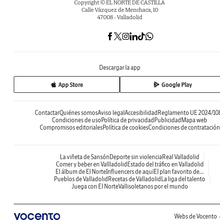
Copyright © EL NORTE DE CASTILLA
Calle Vázquez de Menchaca, 10
47008 - Valladolid
Descargar la app
App Store
Google Play
Contactar
Quiénes somos
Aviso legal
Accesibilidad
Reglamento UE 2024/10
Condiciones de uso
Política de privacidad
Publicidad
Mapa web
Compromisos editoriales
Política de cookies
Condiciones de contratación
La viñeta de Sansón
Deporte sin violencia
Real Valladolid
Comer y beber en Vallladolid
Estado del tráfico en Valladolid
El álbum de El Norte
Influencers de aquí
El plan favorito de...
Pueblos de Valladolid
Recetas de Valladolid
La liga del talento
Juega con El Norte
Vallisoletanos por el mundo
Webs de Vocento