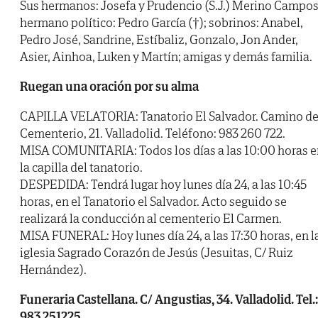
Sus hermanos: Josefa y Prudencio (S.J.) Merino Campos
hermano político: Pedro García (†); sobrinos: Anabel,
Pedro José, Sandrine, Estíbaliz, Gonzalo, Jon Ander,
Asier, Ainhoa, Luken y Martín; amigas y demás familia.
Ruegan una oración por su alma
CAPILLA VELATORIA: Tanatorio El Salvador. Camino de
Cementerio, 21. Valladolid. Teléfono: 983 260 722.
MISA COMUNITARIA: Todos los días a las 10:00 horas e
la capilla del tanatorio.
DESPEDIDA: Tendrá lugar hoy lunes día 24, a las 10:45
horas, en el Tanatorio el Salvador. Acto seguido se
realizará la conducción al cementerio El Carmen.
MISA FUNERAL: Hoy lunes día 24, a las 17:30 horas, en l
iglesia Sagrado Corazón de Jesús (Jesuitas, C/ Ruiz
Hernández).
Funeraria Castellana. C/ Angustias, 34. Valladolid. Tel.:
983 251225