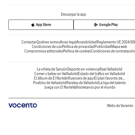
Descargar la app
App Store
Google Play
Contactar
Quiénes somos
Aviso legal
Accesibilidad
Reglamento UE 2024/10
Condiciones de uso
Política de privacidad
Publicidad
Mapa web
Compromisos editoriales
Política de cookies
Condiciones de contratación
La viñeta de Sansón
Deporte sin violencia
Real Valladolid
Comer y beber en Vallladolid
Estado del tráfico en Valladolid
El álbum de El Norte
Influencers de aquí
El plan favorito de...
Pueblos de Valladolid
Recetas de Valladolid
La liga del talento
Juega con El Norte
Vallisoletanos por el mundo
Webs de Vocento