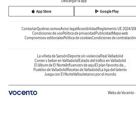
Descargar la app
App Store
Google Play
Contactar
Quiénes somos
Aviso legal
Accesibilidad
Reglamento UE 2024/10
Condiciones de uso
Política de privacidad
Publicidad
Mapa web
Compromisos editoriales
Política de cookies
Condiciones de contratación
La viñeta de Sansón
Deporte sin violencia
Real Valladolid
Comer y beber en Vallladolid
Estado del tráfico en Valladolid
El álbum de El Norte
Influencers de aquí
El plan favorito de...
Pueblos de Valladolid
Recetas de Valladolid
La liga del talento
Juega con El Norte
Vallisoletanos por el mundo
Webs de Vocento