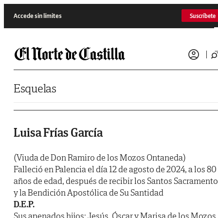
Saltar al contenido
Accede sin límites
Suscríbete
Esquelas
Luisa Frías García
(Viuda de Don Ramiro de los Mozos Ontaneda)
Falleció en Palencia el día 12 de agosto de 2024, a los 80
años de edad, después de recibir los Santos Sacrament
y la Bendición Apostólica de Su Santidad
D.E.P.
Sus apenados hijos: Jesús, Óscar y Marisa de los Mozos