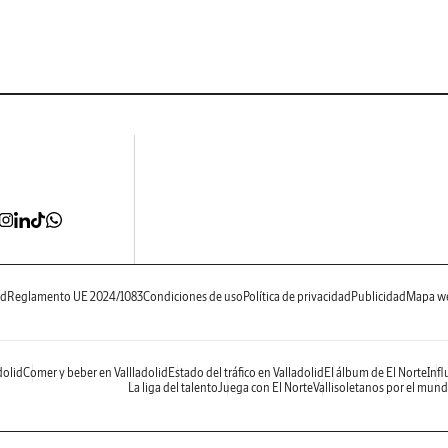
ad
Reglamento UE 2024/1083
Condiciones de uso
Política de privacidad
Publicidad
Mapa w
dolid
Comer y beber en Vallladolid
Estado del tráfico en Valladolid
El álbum de El Norte
Infl
La liga del talento
Juega con El Norte
Vallisoletanos por el mun