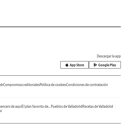
Descargar la app
App Store
Google Play
eb
Compromisos editoriales
Política de cookies
Condiciones de contratación
uencers de aquí
El plan favorito de...
Pueblos de Valladolid
Recetas de Valladolid
do