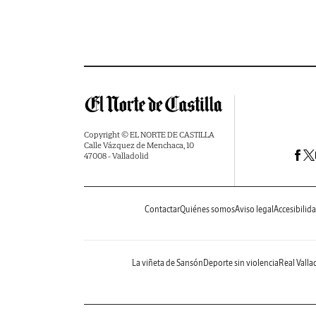
Copyright © EL NORTE DE CASTILLA
Calle Vázquez de Menchaca, 10
47008 - Valladolid
Contactar
Quiénes somos
Aviso legal
Accesibilid
La viñeta de Sansón
Deporte sin violencia
Real Valla