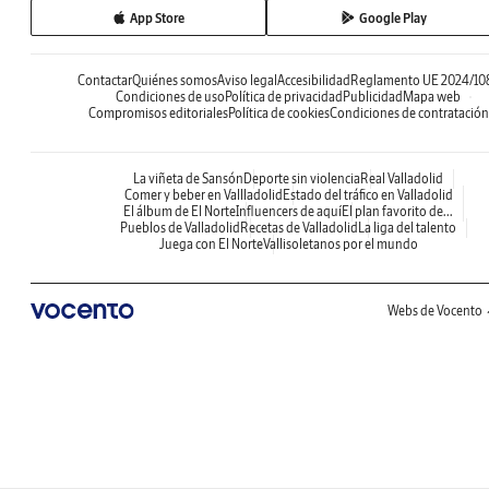
App Store
Google Play
Contactar
Quiénes somos
Aviso legal
Accesibilidad
Reglamento UE 2024/10
Condiciones de uso
Política de privacidad
Publicidad
Mapa web
Compromisos editoriales
Política de cookies
Condiciones de contratación
La viñeta de Sansón
Deporte sin violencia
Real Valladolid
Comer y beber en Vallladolid
Estado del tráfico en Valladolid
El álbum de El Norte
Influencers de aquí
El plan favorito de...
Pueblos de Valladolid
Recetas de Valladolid
La liga del talento
Juega con El Norte
Vallisoletanos por el mundo
Webs de Vocento