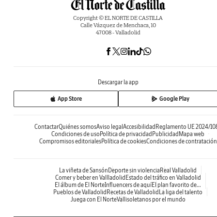
Copyright © EL NORTE DE CASTILLA
Calle Vázquez de Menchaca, 10
47008 - Valladolid
Descargar la app
App Store
Google Play
Contactar
Quiénes somos
Aviso legal
Accesibilidad
Reglamento UE 2024/10
Condiciones de uso
Política de privacidad
Publicidad
Mapa web
Compromisos editoriales
Política de cookies
Condiciones de contratación
La viñeta de Sansón
Deporte sin violencia
Real Valladolid
Comer y beber en Vallladolid
Estado del tráfico en Valladolid
El álbum de El Norte
Influencers de aquí
El plan favorito de...
Pueblos de Valladolid
Recetas de Valladolid
La liga del talento
Juega con El Norte
Vallisoletanos por el mundo