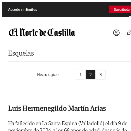
Saltar al contenido
Accede sin límites
Suscríbete
Esquelas
1
2
3
Necrologicas
Luis Hermenegildo Martín Arias
Ha fallecido en La Santa Espina (Valladolid) el día 9 de
noviembre de 2024, a los 68 años de edad, después de