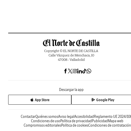
Copyright © EL NORTE DE CASTILLA
Calle Vázquez de Menchaca, 10
47008 - Valladolid
Descargar la app
App Store
Google Play
Contactar
Quiénes somos
Aviso legal
Accesibilidad
Reglamento UE 2024/10
Condiciones de uso
Política de privacidad
Publicidad
Mapa web
Compromisos editoriales
Política de cookies
Condiciones de contratación