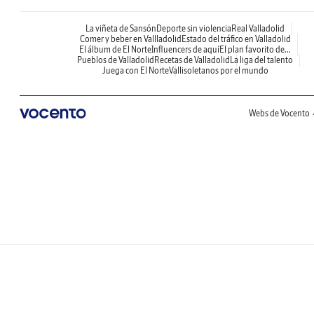
La viñeta de Sansón
Deporte sin violencia
Real Valladolid
Comer y beber en Vallladolid
Estado del tráfico en Valladolid
El álbum de El Norte
Influencers de aquí
El plan favorito de...
Pueblos de Valladolid
Recetas de Valladolid
La liga del talento
Juega con El Norte
Vallisoletanos por el mundo
Webs de Vocento