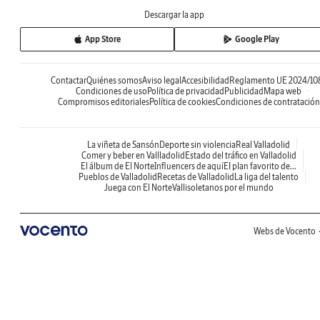
Descargar la app
App Store
Google Play
Contactar
Quiénes somos
Aviso legal
Accesibilidad
Reglamento UE 2024/10
Condiciones de uso
Política de privacidad
Publicidad
Mapa web
Compromisos editoriales
Política de cookies
Condiciones de contratación
La viñeta de Sansón
Deporte sin violencia
Real Valladolid
Comer y beber en Vallladolid
Estado del tráfico en Valladolid
El álbum de El Norte
Influencers de aquí
El plan favorito de...
Pueblos de Valladolid
Recetas de Valladolid
La liga del talento
Juega con El Norte
Vallisoletanos por el mundo
Webs de Vocento