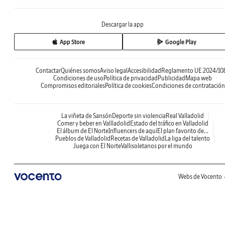
Descargar la app
App Store
Google Play
Contactar
Quiénes somos
Aviso legal
Accesibilidad
Reglamento UE 2024/10
Condiciones de uso
Política de privacidad
Publicidad
Mapa web
Compromisos editoriales
Política de cookies
Condiciones de contratación
La viñeta de Sansón
Deporte sin violencia
Real Valladolid
Comer y beber en Vallladolid
Estado del tráfico en Valladolid
El álbum de El Norte
Influencers de aquí
El plan favorito de...
Pueblos de Valladolid
Recetas de Valladolid
La liga del talento
Juega con El Norte
Vallisoletanos por el mundo
Webs de Vocento