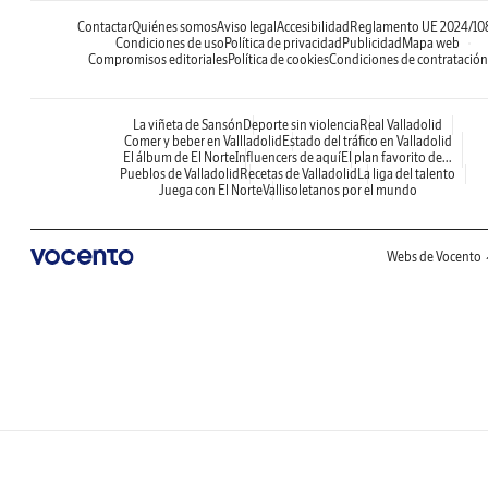
Contactar
Quiénes somos
Aviso legal
Accesibilidad
Reglamento UE 2024/10
Condiciones de uso
Política de privacidad
Publicidad
Mapa web
Compromisos editoriales
Política de cookies
Condiciones de contratación
La viñeta de Sansón
Deporte sin violencia
Real Valladolid
Comer y beber en Vallladolid
Estado del tráfico en Valladolid
El álbum de El Norte
Influencers de aquí
El plan favorito de...
Pueblos de Valladolid
Recetas de Valladolid
La liga del talento
Juega con El Norte
Vallisoletanos por el mundo
Webs de Vocento