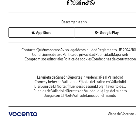
Descargar la app
App Store
Google Play
Contactar
Quiénes somos
Aviso legal
Accesibilidad
Reglamento UE 2024/10
Condiciones de uso
Política de privacidad
Publicidad
Mapa web
Compromisos editoriales
Política de cookies
Condiciones de contratación
La viñeta de Sansón
Deporte sin violencia
Real Valladolid
Comer y beber en Vallladolid
Estado del tráfico en Valladolid
El álbum de El Norte
Influencers de aquí
El plan favorito de...
Pueblos de Valladolid
Recetas de Valladolid
La liga del talento
Juega con El Norte
Vallisoletanos por el mundo
Webs de Vocento