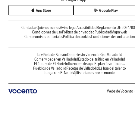
App Store
Google Play
Contactar
Quiénes somos
Aviso legal
Accesibilidad
Reglamento UE 2024/10
Condiciones de uso
Política de privacidad
Publicidad
Mapa web
Compromisos editoriales
Política de cookies
Condiciones de contratación
La viñeta de Sansón
Deporte sin violencia
Real Valladolid
Comer y beber en Vallladolid
Estado del tráfico en Valladolid
El álbum de El Norte
Influencers de aquí
El plan favorito de...
Pueblos de Valladolid
Recetas de Valladolid
La liga del talento
Juega con El Norte
Vallisoletanos por el mundo
Webs de Vocento