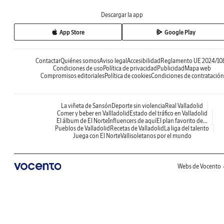
Descargar la app
App Store
Google Play
Contactar
Quiénes somos
Aviso legal
Accesibilidad
Reglamento UE 2024/10
Condiciones de uso
Política de privacidad
Publicidad
Mapa web
Compromisos editoriales
Política de cookies
Condiciones de contratación
La viñeta de Sansón
Deporte sin violencia
Real Valladolid
Comer y beber en Vallladolid
Estado del tráfico en Valladolid
El álbum de El Norte
Influencers de aquí
El plan favorito de...
Pueblos de Valladolid
Recetas de Valladolid
La liga del talento
Juega con El Norte
Vallisoletanos por el mundo
Webs de Vocento