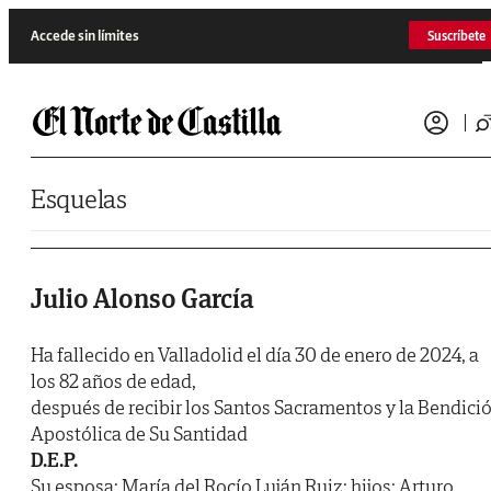
Saltar al contenido
Accede sin límites
Suscríbete
Esquelas
Julio Alonso García
Ha fallecido en Valladolid el día 30 de enero de 2024, a
los 82 años de edad,
después de recibir los Santos Sacramentos y la Bendici
Apostólica de Su Santidad
D.E.P.
Su esposa: María del Rocío Luján Ruiz; hijos: Arturo,