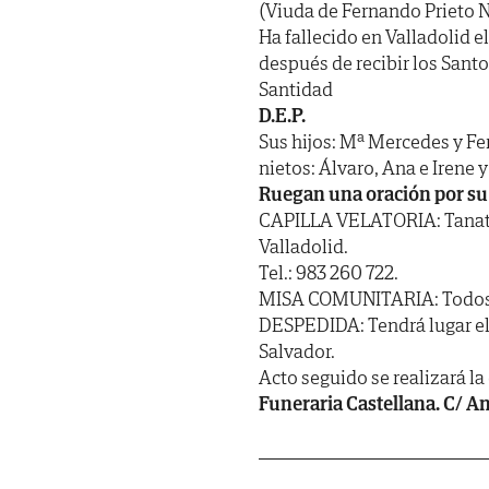
(Viuda de Fernando Prieto 
Ha fallecido en Valladolid el
después de recibir los Sant
Santidad
D.E.P.
Sus hijos: Mª Mercedes y Fer
nietos: Álvaro, Ana e Irene 
Ruegan una oración por su
CAPILLA VELATORIA: Tanator
Valladolid.
Tel.: 983 260 722.
MISA COMUNITARIA: Todos los
DESPEDIDA: Tendrá lugar el s
Salvador.
Acto seguido se realizará l
Funeraria Castellana. C/ Ang