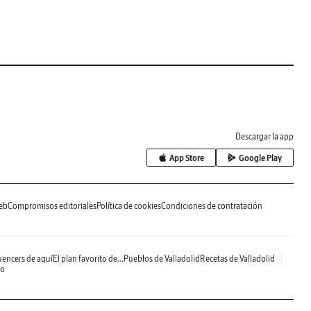
Descargar la app
App Store
Google Play
eb
Compromisos editoriales
Política de cookies
Condiciones de contratación
uencers de aquí
El plan favorito de...
Pueblos de Valladolid
Recetas de Valladolid
do