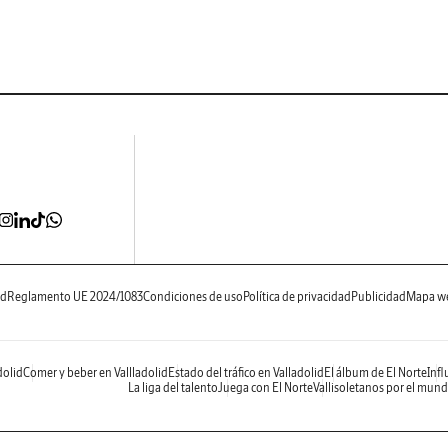
ad
Reglamento UE 2024/1083
Condiciones de uso
Política de privacidad
Publicidad
Mapa w
dolid
Comer y beber en Vallladolid
Estado del tráfico en Valladolid
El álbum de El Norte
Infl
La liga del talento
Juega con El Norte
Vallisoletanos por el mun