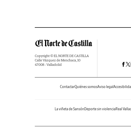
Copyright © EL NORTE DE CASTILLA
Calle Vázquez de Menchaca, 10
47008 - Valladolid
Contactar
Quiénes somos
Aviso legal
Accesibilid
La viñeta de Sansón
Deporte sin violencia
Real Valla