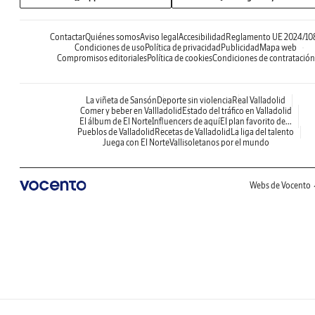
Contactar
Quiénes somos
Aviso legal
Accesibilidad
Reglamento UE 2024/10
Condiciones de uso
Política de privacidad
Publicidad
Mapa web
Compromisos editoriales
Política de cookies
Condiciones de contratación
La viñeta de Sansón
Deporte sin violencia
Real Valladolid
Comer y beber en Vallladolid
Estado del tráfico en Valladolid
El álbum de El Norte
Influencers de aquí
El plan favorito de...
Pueblos de Valladolid
Recetas de Valladolid
La liga del talento
Juega con El Norte
Vallisoletanos por el mundo
Webs de Vocento