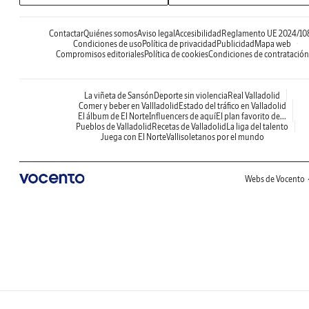
Contactar
Quiénes somos
Aviso legal
Accesibilidad
Reglamento UE 2024/10
Condiciones de uso
Política de privacidad
Publicidad
Mapa web
Compromisos editoriales
Política de cookies
Condiciones de contratación
La viñeta de Sansón
Deporte sin violencia
Real Valladolid
Comer y beber en Vallladolid
Estado del tráfico en Valladolid
El álbum de El Norte
Influencers de aquí
El plan favorito de...
Pueblos de Valladolid
Recetas de Valladolid
La liga del talento
Juega con El Norte
Vallisoletanos por el mundo
Webs de Vocento