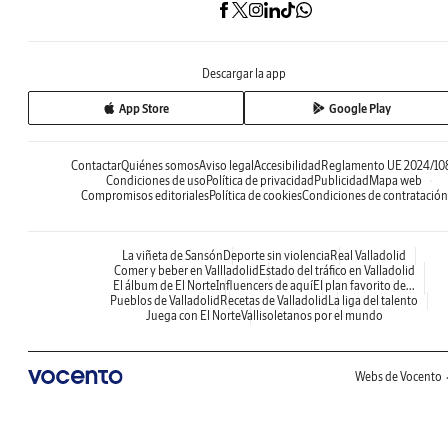
Descargar la app
App Store
Google Play
Contactar
Quiénes somos
Aviso legal
Accesibilidad
Reglamento UE 2024/10
Condiciones de uso
Política de privacidad
Publicidad
Mapa web
Compromisos editoriales
Política de cookies
Condiciones de contratación
La viñeta de Sansón
Deporte sin violencia
Real Valladolid
Comer y beber en Vallladolid
Estado del tráfico en Valladolid
El álbum de El Norte
Influencers de aquí
El plan favorito de...
Pueblos de Valladolid
Recetas de Valladolid
La liga del talento
Juega con El Norte
Vallisoletanos por el mundo
Webs de Vocento